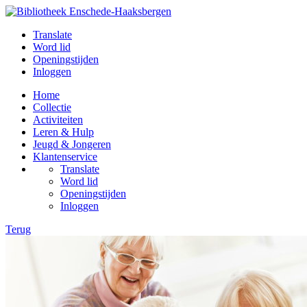
Translate
Word lid
Openingstijden
Inloggen
Home
Collectie
Activiteiten
Leren & Hulp
Jeugd & Jongeren
Klantenservice
Translate
Word lid
Openingstijden
Inloggen
Terug