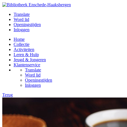
Translate
Word lid
Openingstijden
Inloggen
Home
Collectie
Activiteiten
Leren & Hulp
Jeugd & Jongeren
Klantenservice
Translate
Word lid
Openingstijden
Inloggen
Terug