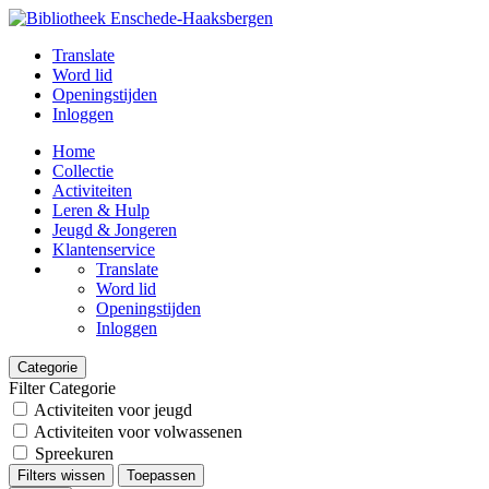
Translate
Word lid
Openingstijden
Inloggen
Home
Collectie
Activiteiten
Leren & Hulp
Jeugd & Jongeren
Klantenservice
Translate
Word lid
Openingstijden
Inloggen
Categorie
Filter Categorie
Activiteiten voor jeugd
Activiteiten voor volwassenen
Spreekuren
Filters wissen
Toepassen