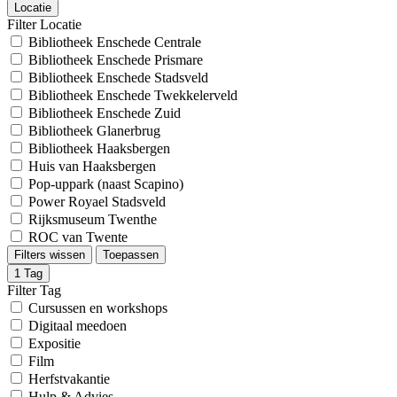
Locatie
Filter Locatie
Bibliotheek Enschede Centrale
Bibliotheek Enschede Prismare
Bibliotheek Enschede Stadsveld
Bibliotheek Enschede Twekkelerveld
Bibliotheek Enschede Zuid
Bibliotheek Glanerbrug
Bibliotheek Haaksbergen
Huis van Haaksbergen
Pop-uppark (naast Scapino)
Power Royael Stadsveld
Rijksmuseum Twenthe
ROC van Twente
Filters wissen
Toepassen
1
Tag
Filter Tag
Cursussen en workshops
Digitaal meedoen
Expositie
Film
Herfstvakantie
Hulp & Advies