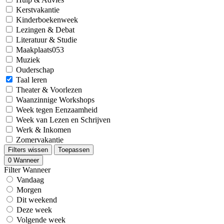
Kerstvakantie
Kinderboekenweek
Lezingen & Debat
Literatuur & Studie
Maakplaats053
Muziek
Ouderschap
Taal leren
Theater & Voorlezen
Waanzinnige Workshops
Week tegen Eenzaamheid
Week van Lezen en Schrijven
Werk & Inkomen
Zomervakantie
Filters wissen
Toepassen
0
Wanneer
Filter Wanneer
Vandaag
Morgen
Dit weekend
Deze week
Volgende week