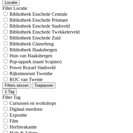
Locatie
Filter Locatie
Bibliotheek Enschede Centrale
Bibliotheek Enschede Prismare
Bibliotheek Enschede Stadsveld
Bibliotheek Enschede Twekkelerveld
Bibliotheek Enschede Zuid
Bibliotheek Glanerbrug
Bibliotheek Haaksbergen
Huis van Haaksbergen
Pop-uppark (naast Scapino)
Power Royael Stadsveld
Rijksmuseum Twenthe
ROC van Twente
Filters wissen
Toepassen
1
Tag
Filter Tag
Cursussen en workshops
Digitaal meedoen
Expositie
Film
Herfstvakantie
Hulp & Advies