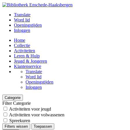
Translate
Word lid
Openingstijden
Inloggen
Home
Collectie
Activiteiten
Leren & Hulp
Jeugd & Jongeren
Klantenservice
Translate
Word lid
Openingstijden
Inloggen
Categorie
Filter Categorie
Activiteiten voor jeugd
Activiteiten voor volwassenen
Spreekuren
Filters wissen
Toepassen