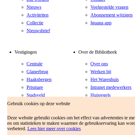
Nieuws
Veelgestelde vragen
Activiteiten
Abonnement wijzigen
Collectie
Iguana app
Nieuwsbrief
Vestigingen
Over de Bibliotheek
Centrale
Over ons
Glanerbrug
Werken bij
Haaksbergen
Het Warenhuis
Prismare
Intranet medewerkers
Stadsveld
Huisregels
Twekkelerveld
Gebruik cookies op deze website
Zuid
Deze website gebruikt cookies om het effect van advertenties te me
en om statistieken te maken waarmee de gebruikservaring kan wor
Cookie statement
verbeterd.
Lees hier meer over cookies
Privacy beleid