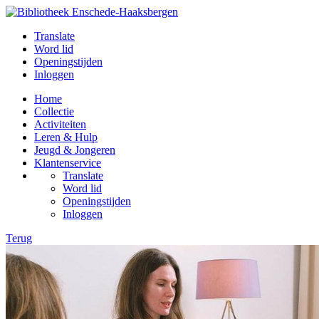
Translate
Word lid
Openingstijden
Inloggen
Home
Collectie
Activiteiten
Leren & Hulp
Jeugd & Jongeren
Klantenservice
Translate
Word lid
Openingstijden
Inloggen
Terug