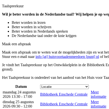
Taalspreekuur
Wil je beter worden in de Nederlandse taal? Wij helpen je op we
Beter worden in lezen
Beter worden in schrijven
Beter worden in Nederlands spreken
De Nederlandse taal onder de knie krijgen
Maak een afspraak
Maak een afspraak om te weten wat de mogelijkheden zijn en wat het b
Stuur een e-mail naar
info [at] huisvoortaalenmeedoen [punt] nl
of bel
Je vindt het Taalspreekuur op het Ontwikkelplein in de Bibliotheek 
grond).
Het Taalspreekuur is onderdeel van het aanbod van het Huis voor Ta
Datum
maandag 24 augustus
Meer
Bibliotheek Enschede Centrale
2026 13:30 - 17:00
informatie
dinsdag 25 augustus
Meer
Bibliotheek Enschede Centrale
2026 09:30 - 12:00
informatie